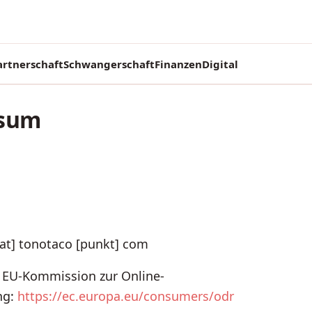
artnerschaft
Schwangerschaft
Finanzen
Digital
ssum
 [at] tonotaco [punkt] com
r EU-Kommission zur Online-
ng:
https://ec.europa.eu/consumers/odr