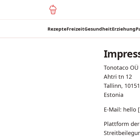
yagma.de
Rezepte
Freizeit
Gesundheit
Erziehung
P
Impre
Tonotaco OÜ
Ahtri tn 12
Tallinn, 10151
Estonia
E-Mail: hello
Plattform de
Streitbeilegu