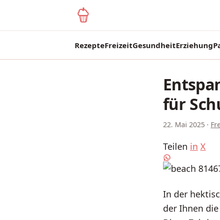
yagma.de
Rezepte
Freizeit
Gesundheit
Erziehung
P
Entspan
für Sch
22. Mai 2025
·
Fre
Teilen
in
X
In der hektis
der Ihnen die