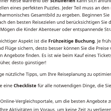
einer Reise während der
Schulferien
kann sich anfüh
en eines perfekten Puzzles. Jeder Teil muss an den 
n harmonisches Gesamtbild zu ergeben. Beginnen Sie 
ch den besten Reisezielen und berücksichtigen Sie d
e. Mögen die Kinder Abenteuer oder entspannende St
wichtiger Aspekt ist die
Frühzeitige Buchung
. Je frü
d Flüge sichern, desto besser können Sie die Preise 
n Angebote finden. Es ist wie beim Kauf eines Tickets
rüher, desto günstiger!
ige nützliche Tipps, um Ihre Reiseplanung zu optimie
ie eine
Checkliste
für alle notwendigen Dinge, die S
 Online-Vergleichsportale, um die besten Angebote z
Ihre Aktivitäten im Voraus, um keine Zeit zu verlieren