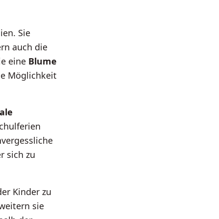
ien. Sie
ern auch die
ie eine
Blume
ie Möglichkeit
ale
chulferien
vergessliche
r sich zu
er Kinder zu
weitern sie