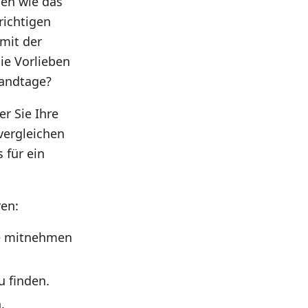
len wie das
richtigen
mit der
ie Vorlieben
randtage?
her Sie Ihre
vergleichen
 für ein
ren:
ie mitnehmen
u finden.
.