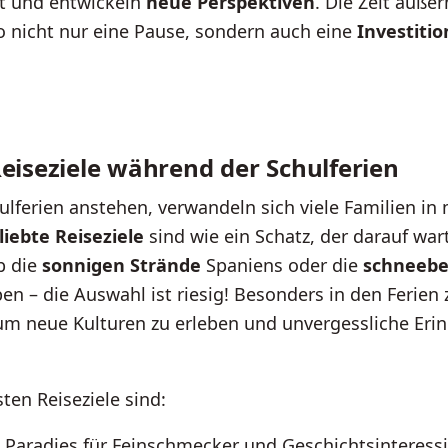
nt und entwickeln
neue Perspektiven
. Die Zeit außer
so nicht nur eine Pause, sondern auch eine
Investitio
Reiseziele während der Schulferien
lferien anstehen, verwandeln sich viele Familien i
liebte Reiseziele
sind wie ein Schatz, der darauf wa
b die
sonnigen Strände
Spaniens oder die
schneebe
en – die Auswahl ist riesig! Besonders in den Ferien z
 um neue Kulturen zu erleben und unvergessliche Eri
sten Reiseziele sind:
 Paradies für Feinschmecker und Geschichtsinteressi