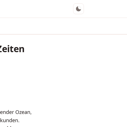
Zeiten
hender Ozean,
rkunden.