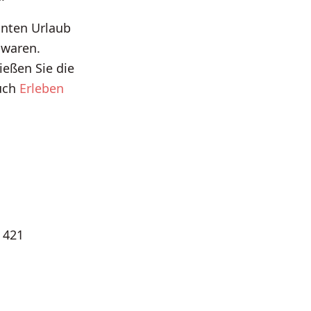
nnten Urlaub
 waren.
ießen Sie die
auch
Erleben
:
421