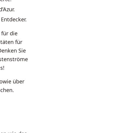
’Azur.
 Entdecker.
für die
itäten für
Denken Sie
istenströme
s!
owie über
uchen.