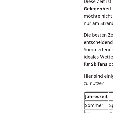
Diese Zeit is
Gelegenheit
möchte nicht 
nur am Strand
Die besten Ze
entscheidend 
Sommerferien
ideales Wette
für
Skifans
od
Hier sind ein
zu nutzen:
Jahreszeit
Sommer
S