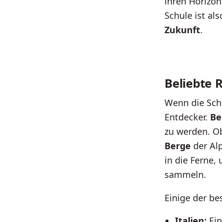
ihren Horizo
Schule ist al
Zukunft
.
Beliebte 
Wenn die Schu
Entdecker.
Be
zu werden. O
Berge
der Alp
in die Ferne,
sammeln.
Einige der be
Italien:
Ein