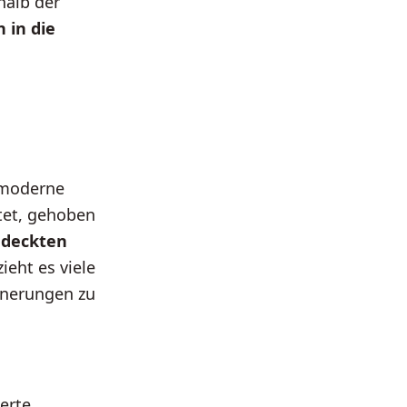
halb der
n in die
n moderne
rtet, gehoben
deckten
ieht es viele
nnerungen zu
erte.