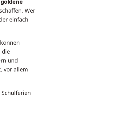
e
goldene
 schaffen. Wer
der einfach
d können
 die
ern und
, vor allem
 Schulferien