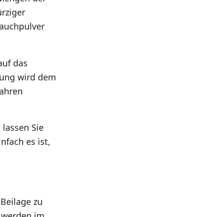
rziger
lauchpulver
auf das
hung wird dem
wahren
 lassen Sie
nfach es ist,
 Beilage zu
n werden im