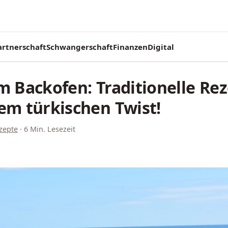
artnerschaft
Schwangerschaft
Finanzen
Digital
m Backofen: Traditionelle Re
em türkischen Twist!
zepte
·
6 Min. Lesezeit