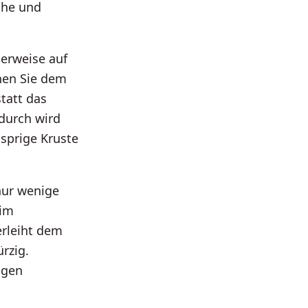
che und
lerweise auf
nen Sie dem
tatt das
adurch wird
usprige Kruste
nur wenige
 im
erleiht dem
rzig.
igen