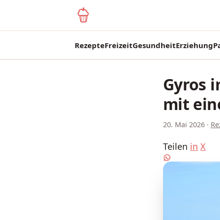
yagma.de
Rezepte
Freizeit
Gesundheit
Erziehung
P
Gyros i
mit ein
20. Mai 2026
·
Re
Teilen
in
X