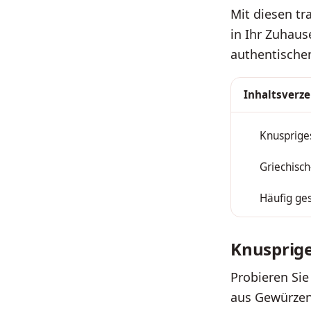
Mit diesen tr
in Ihr Zuhaus
authentische
Inhaltsverze
Knusprige
1
Griechisc
2
Häufig ges
3
Knusprig
Probieren Sie
aus Gewürzen 