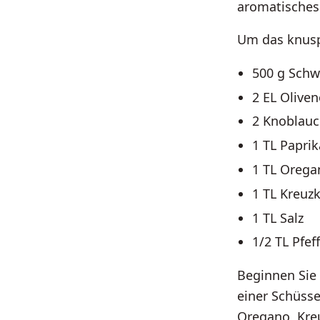
aromatisches 
Um das knusp
500 g Schwe
2 EL Oliven
2 Knoblauc
1 TL Paprik
1 TL Orega
1 TL Kreu
1 TL Salz
1/2 TL Pfef
Beginnen Sie 
einer Schüsse
Oregano, Kreu