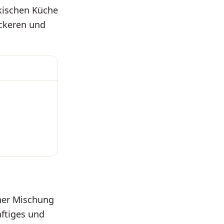
rkischen Küche
eckeren und
iner Mischung
aftiges und