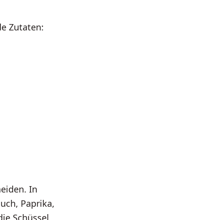
e Zutaten:
eiden. In
uch, Paprika,
die Schüssel