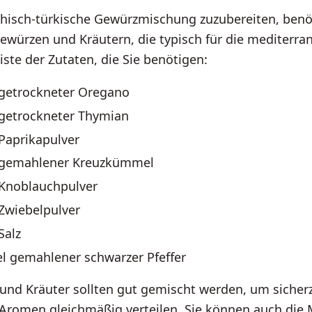
chisch-türkische Gewürzmischung zuzubereiten, benöt
würzen und Kräutern, die typisch für die mediterra
Liste der Zutaten, die Sie benötigen:
l getrockneter Oregano
l getrockneter Thymian
 Paprikapulver
l gemahlener Kreuzkümmel
l Knoblauchpulver
 Zwiebelpulver
Salz
el gemahlener schwarzer Pfeffer
und Kräuter sollten gut gemischt werden, um sicherz
 Aromen gleichmäßig verteilen. Sie können auch die