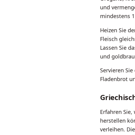
und vermengen
mindestens 1
Heizen Sie de
Fleisch gleic
Lassen Sie da
und goldbraun
Servieren Si
Fladenbrot un
Griechis
Erfahren Sie,
herstellen k
verleihen. Di