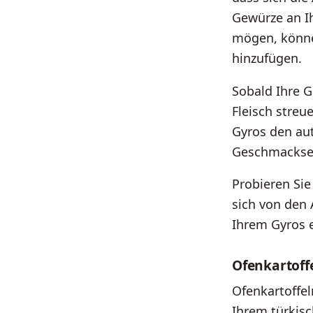
Gewürze an I
mögen, könne
hinzufügen.
Sobald Ihre G
Fleisch stre
Gyros den au
Geschmackse
Probieren Sie
sich von den 
Ihrem Gyros 
Ofenkartoff
Ofenkartoffel
Ihrem türkisc