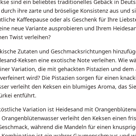
se sind ein beliebtes traditionelles Gebäck in Deuts
 durch ihre zarte und bröselige Konsistenz aus und s
tliche Kaffeepause oder als Geschenk für Ihre Liebs
eine neue Variante ausprobieren und Ihrem Heidesa
hen Twist verleihen?
rkische Zutaten und Geschmacksrichtungen hinzufü
desand-Keksen eine exotische Note verleihen. Wie w
einer Variation, die mit gehackten Pistazien und de
erfeinert wird? Die Pistazien sorgen für einen knac
er verleiht den Keksen ein blumiges Aroma, das Sie 
ürkei entführt.
köstliche Variation ist Heidesand mit Orangenblüte
 Orangenblütenwasser verleiht den Keksen einen fri
 Geschmack, während die Mandeln für einen knuspri
e Kombination ist ein wahrer Gaumenschmaus und wi