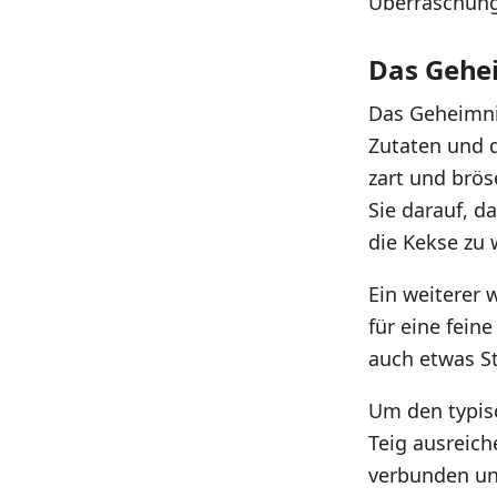
Überraschung
Das Gehei
Das Geheimnis
Zutaten und 
zart und brös
Sie darauf, d
die Kekse zu 
Ein weiterer 
für eine fein
auch etwas S
Um den typisc
Teig ausreic
verbunden und