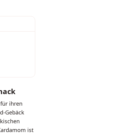
mack
für ihren
nd-Gebäck
rkischen
 Kardamom ist