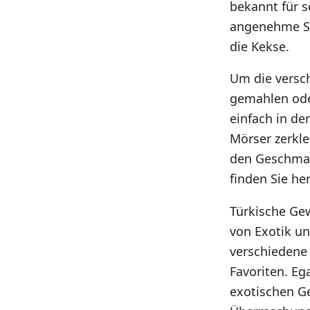
bekannt für 
angenehme Sch
die Kekse.
Um die versc
gemahlen ode
einfach in d
Mörser zerkl
den Geschmac
finden Sie he
Türkische Ge
von Exotik u
verschiedene
Favoriten. E
exotischen G