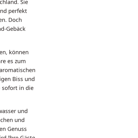
chland. Sie
ind perfekt
ten. Doch
nd-Gebäck
gen, können
äre es zum
m aromatischen
kigen Biss und
sofort in die
nwasser und
schen und
gen Genuss
rd Ihre Gäste