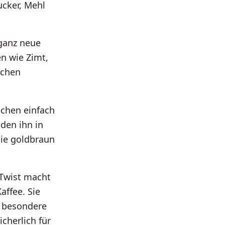
ucker, Mehl
 ganz neue
n wie Zimt,
schen
schen einfach
den ihn in
sie goldbraun
 Twist macht
affee. Sie
r besondere
cherlich für