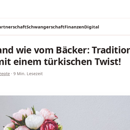
artnerschaft
Schwangerschaft
Finanzen
Digital
nd wie vom Bäcker: Tradition
it einem türkischen Twist!
zepte
·
9 Min. Lesezeit