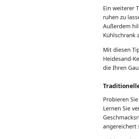
Ein weiterer 
ruhen zu lass
Außerdem hilf
Kühlschrank z
Mit diesen Ti
Heidesand-Kek
die Ihren Ga
Traditionell
Probieren Sie
Lernen Sie ve
Geschmacksri
angereichert 