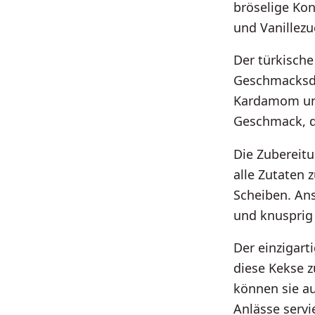
bröselige Kon
und Vanillezu
Der türkische
Geschmacksdi
Kardamom und
Geschmack, d
Die Zubereitu
alle Zutaten 
Scheiben. An
und knusprig 
Der einzigar
diese Kekse z
können sie au
Anlässe servi