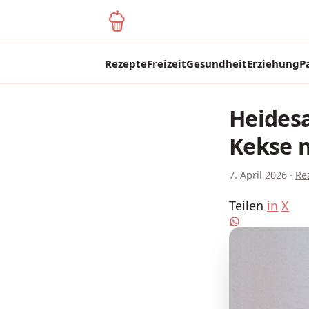
yagma.de
Rezepte
Freizeit
Gesundheit
Erziehung
P
Heidesa
Kekse m
7. April 2026
·
Re
Teilen
in
X