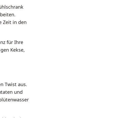
Kühlschrank
rbeiten.
 Zeit in den
nz für Ihre
igen Kekse,
n Twist aus.
utaten und
blütenwasser