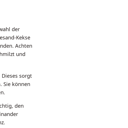
wahl der
desand-Kekse
enden. Achten
chmilzt und
 Dieses sorgt
n. Sie können
en.
chtig, den
einander
nz.