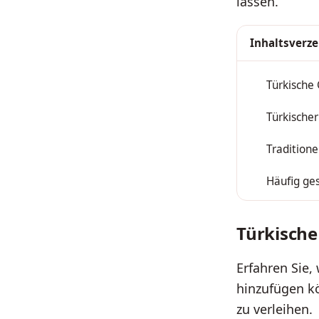
lassen.
Inhaltsverze
Türkische
1
Türkischer
2
Traditione
3
Häufig ges
4
Türkische
Erfahren Sie,
hinzufügen k
zu verleihen.