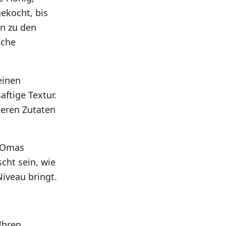
ekocht, bis
nn zu den
iche
einen
ftige Textur.
deren Zutaten
n Omas
cht sein, wie
Niveau bringt.
Ihren