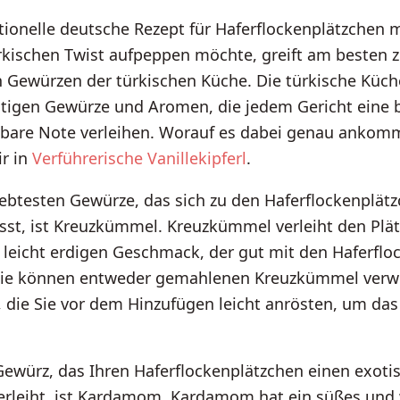
tionelle deutsche Rezept für Haferflockenplätzchen 
rkischen Twist aufpeppen möchte, greift am besten 
 Gewürzen der türkischen Küche. Die türkische Küch
fältigen Gewürze und Aromen, die jedem Gericht eine
bare Note verleihen. Worauf es dabei genau ankom
ir in
Verführerische Vanillekipferl
.
iebtesten Gewürze, das sich zu den Haferflockenplät
sst, ist Kreuzkümmel. Kreuzkümmel verleiht den Plä
leicht erdigen Geschmack, der gut mit den Haferflo
Sie können entweder gemahlenen Kreuzkümmel ver
 die Sie vor dem Hinzufügen leicht anrösten, um da
Gewürz, das Ihren Haferflockenplätzchen einen exoti
rleiht, ist Kardamom. Kardamom hat ein süßes und