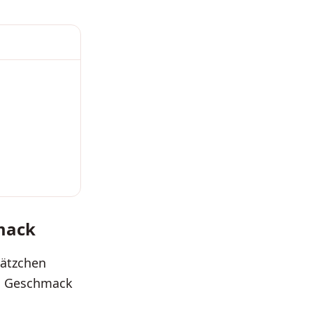
mack
lätzchen
en Geschmack