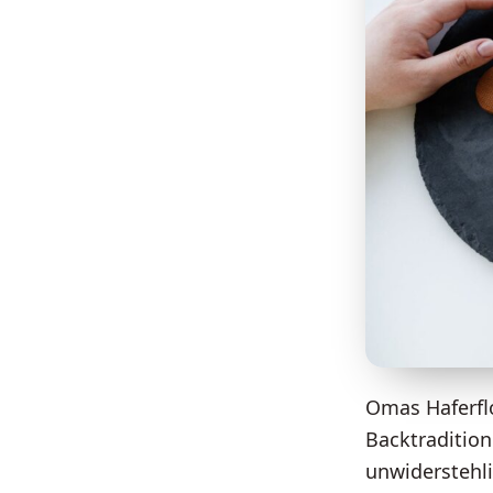
Omas Haferflo
Backtradition
unwiderstehli