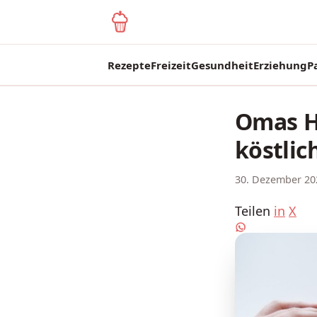
yagma.de
Rezepte
Freizeit
Gesundheit
Erziehung
P
Omas H
köstlic
30. Dezember 20
Teilen
in
X