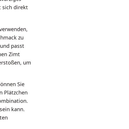
sich direkt
 verwenden,
chmack zu
 und passt
nen Zimt
zerstoßen, um
können Sie
n Plätzchen
kombination.
 sein kann.
ten