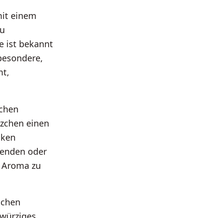
mit einem
zu
e ist bekannt
 besondere,
mt,
zchen
tzchen einen
cken
wenden oder
s Aroma zu
schen
 würziges