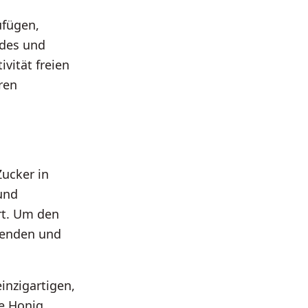
ufügen,
ndes und
vität freien
ren
Zucker in
und
rt. Um den
wenden und
inzigartigen,
e Honig,