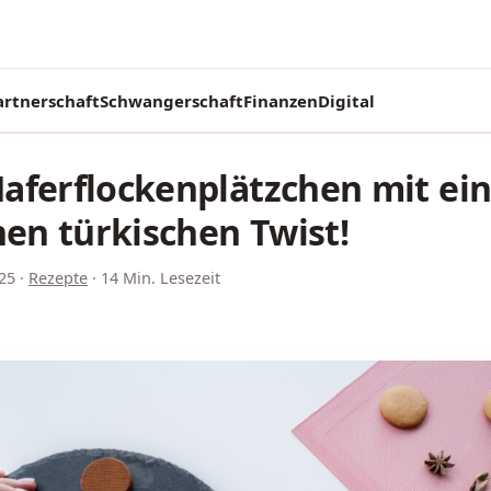
artnerschaft
Schwangerschaft
Finanzen
Digital
aferflockenplätzchen mit ei
hen türkischen Twist!
25
·
Rezepte
·
14 Min. Lesezeit