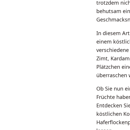
trotzdem nicht
behutsam eina
Geschmacksn
In diesem Art
einem köstli
verschiedene 
Zimt, Kardam
Plätzchen ein
überraschen 
Ob Sie nun ei
Früchte haben
Entdecken Sie
köstlichen K
Haferflockenp