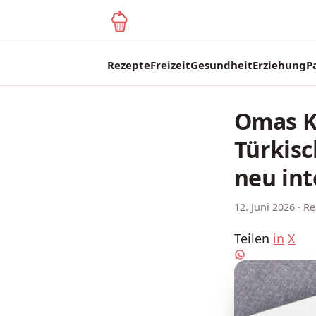
yagma.de
Rezepte
Freizeit
Gesundheit
Erziehung
P
Omas K
Türkisc
neu int
12. Juni 2026
·
Re
Teilen
in
X