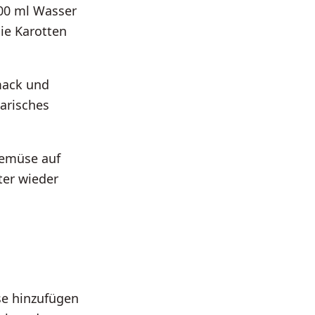
100 ml Wasser
die Karotten
mack und
tarisches
gemüse auf
ter wieder
se hinzufügen