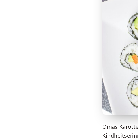
Omas Karotten
Kindheitseri