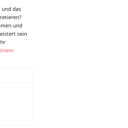
n und das
retieren?
romen und
istert sein
ehr
einem