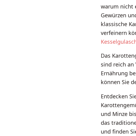
warum nicht 
Gewürzen und 
klassische K
verfeinern kö
Kesselgulasc
Das Karotteng
sind reich a
Ernährung be
können Sie d
Entdecken Sie
Karottengemü
und Minze bis
das tradition
und finden Si