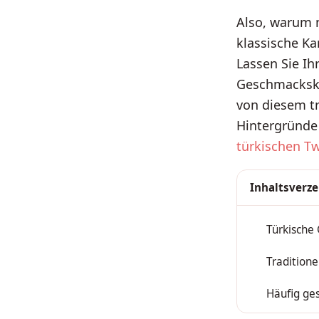
Also, warum n
klassische Ka
Lassen Sie Ih
Geschmacksko
von diesem tr
Hintergründe 
türkischen Tw
Inhaltsverze
Türkische
1
Tradition
2
Häufig ges
3