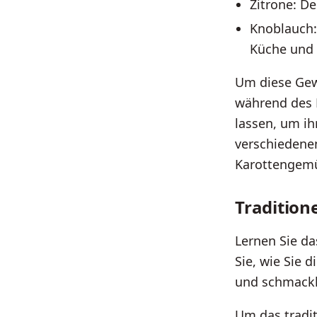
Zitrone: De
Knoblauch:
Küche und 
Um diese Gewü
während des 
lassen, um ih
verschiedene
Karottengemüs
Tradition
Lernen Sie d
Sie, wie Sie 
und schmackha
Um das tradit