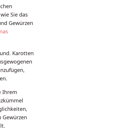
schen
wie Sie das
 und Gewürzen
mas
sund. Karotten
 ausgewogenen
inzufügen,
en.
e Ihrem
euzkümmel
lichkeiten,
en Gewürzen
lt.