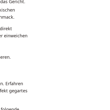
 das Gericht.
kischen
chmack.
direkt
er einweichen
ieren.
n. Erfahren
rfekt gegartes
 folgende