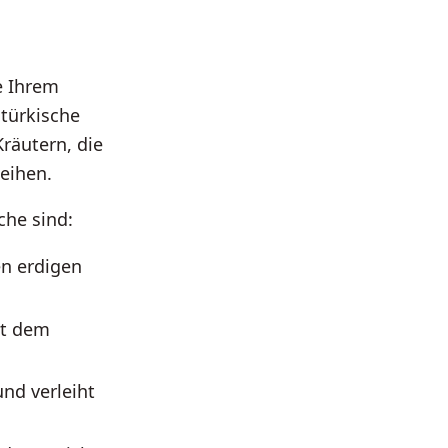
e Ihrem
türkische
räutern, die
eihen.
che sind:
n erdigen
ht dem
und verleiht