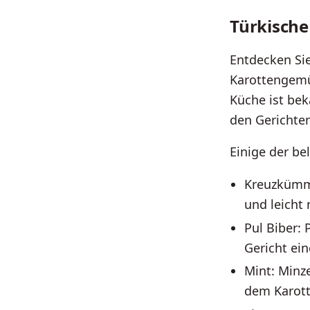
Türkisch
Entdecken Sie
Karottengemü
Küche ist bek
den Gerichte
Einige der be
Kreuzkümme
und leicht
Pul Biber: 
Gericht ei
Mint: Minze
dem Karott