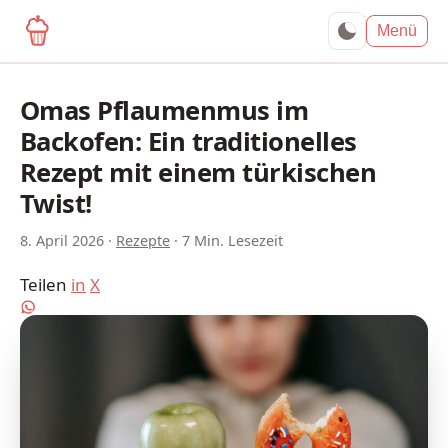
yagma.de
Menü
Omas Pflaumenmus im
Backofen: Ein traditionelles
Rezept mit einem türkischen
Twist!
8. April 2026
·
Rezepte
·
7 Min. Lesezeit
Teilen
in
X