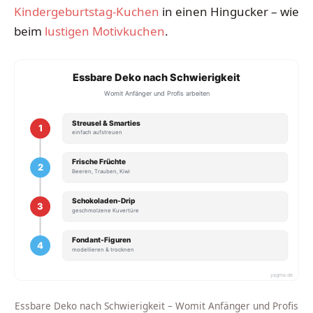
Kindergeburtstag-Kuchen
in einen Hingucker – wie
beim
lustigen Motivkuchen
.
Essbare Deko nach Schwierigkeit
Womit Anfänger und Profis arbeiten
Streusel & Smarties
1
einfach aufstreuen
Frische Früchte
2
Beeren, Trauben, Kiwi
Schokoladen-Drip
3
geschmolzene Kuvertüre
Fondant-Figuren
4
modellieren & trocknen
yagma.de
Essbare Deko nach Schwierigkeit – Womit Anfänger und Profis