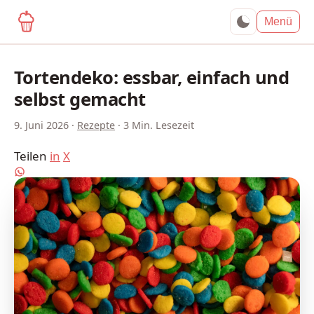
yagma.de
Menü
Tortendeko: essbar, einfach und
selbst gemacht
9. Juni 2026
·
Rezepte
·
3 Min. Lesezeit
Teilen
in
X