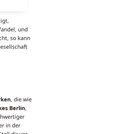
igt,
Wandel, und
cht, so kann
esellschaft
rken
, die wie
kes Berlin
,
chwertiger
r in der