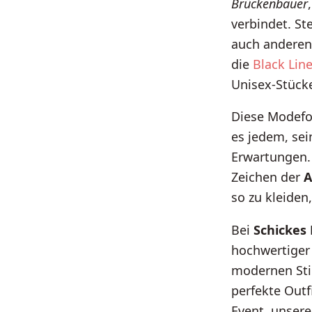
Brückenbauer
verbindet. Ste
auch anderen 
die
Black Line
Unisex-Stücke
Diese Modefo
es jedem, sei
Erwartungen. 
Zeichen der
A
so zu kleiden
Bei
Schickes 
hochwertiger
modernen Stil
perfekte Outf
Event, unsere