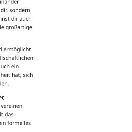
einander
 dir, sondern
nnst dir auch
ie großartige
 ermöglicht
lschaftlichen
auch ein
iheit hat, sich
den.
r,
 vereinen
it das
ein formelles