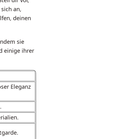
Stell dir vor,
 sich an,
lfen, deinen
indem sie
 einige ihrer
oser Eleganz
.
ialien.
tgarde.