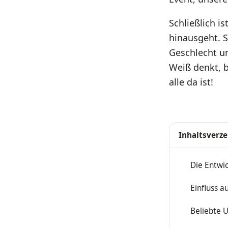
Schließlich i
hinausgeht. S
Geschlecht un
Weiß denkt, b
alle da ist!
Inhaltsverze
Die Entwi
1
Einfluss a
2
Beliebte 
3