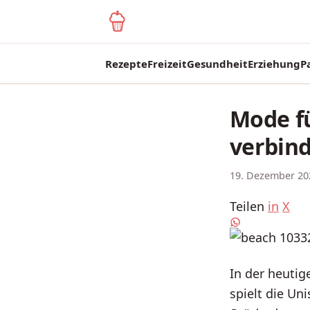
yagma.de
Rezepte
Freizeit
Gesundheit
Erziehung
P
Mode fü
verbin
19. Dezember 20
Teilen
in
X
In der heutig
spielt die Un