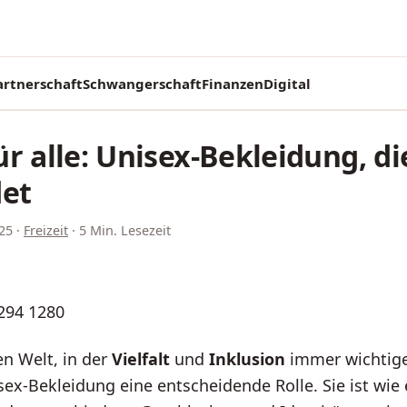
artnerschaft
Schwangerschaft
Finanzen
Digital
r alle: Unisex-Bekleidung, di
det
25
·
Freizeit
·
5 Min. Lesezeit
en Welt, in der
Vielfalt
und
Inklusion
immer wichtige
isex-Bekleidung eine entscheidende Rolle. Sie ist wie 