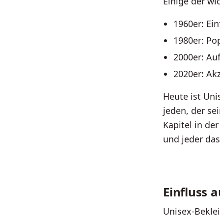
Einige der wi
1960er: Ei
1980er: Po
2000er: Au
2020er: Ak
Heute ist Uni
jeden, der se
Kapitel in de
und jeder das
Einfluss a
Unisex-Beklei