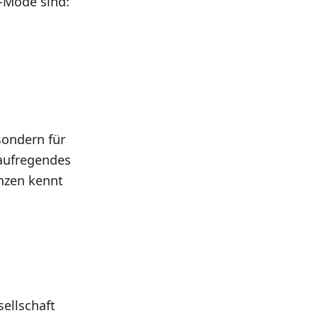
x-Mode sind:
sondern für
 aufregendes
enzen kennt
ellschaft