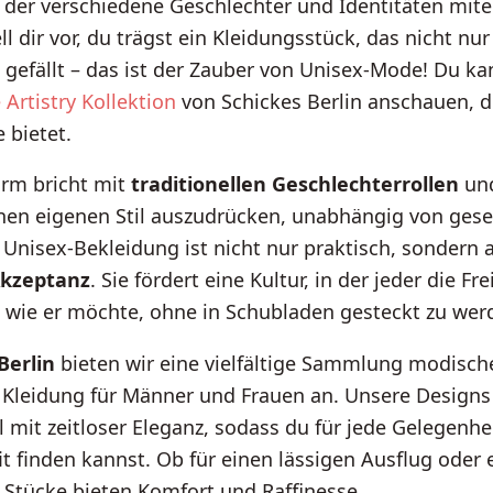
, der verschiedene Geschlechter und Identitäten mit
ll dir vor, du trägst ein Kleidungsstück, das nicht nur
gefällt – das ist der Zauber von Unisex-Mode! Du ka
 Artistry Kollektion
von Schickes Berlin anschauen, d
 bietet.
rm bricht mit
traditionellen Geschlechterrollen
und
nen eigenen Stil auszudrücken, unabhängig von gesel
Unisex-Bekleidung ist nicht nur praktisch, sondern 
kzeptanz
. Sie fördert eine Kultur, in der jeder die Fre
, wie er möchte, ohne in Schubladen gesteckt zu wer
Berlin
bieten wir eine vielfältige Sammlung modische
 Kleidung für Männer und Frauen an. Unsere Designs
 mit zeitloser Eleganz, sodass du für jede Gelegenhe
it finden kannst. Ob für einen lässigen Ausflug oder 
 Stücke bieten Komfort und Raffinesse.