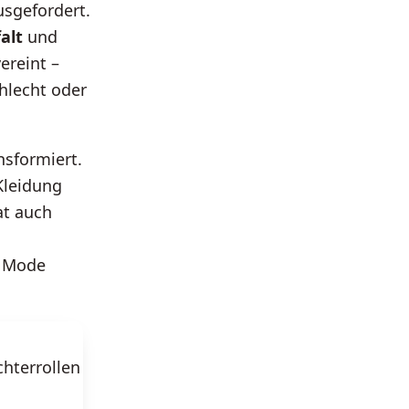
usgefordert.
alt
und
ereint –
hlecht oder
nsformiert.
Kleidung
at auch
r Mode
chterrollen