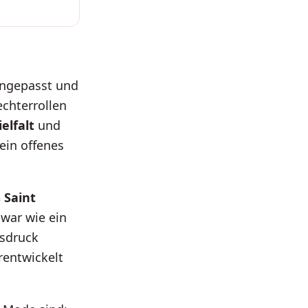
angepasst und
echterrollen
ielfalt
und
ein offenes
 Saint
war wie ein
usdruck
rentwickelt