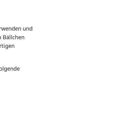
verwenden und
n Bällchen
rtigen
folgende