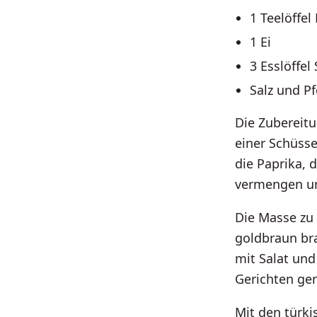
1 Teelöffel
1 Ei
3 Esslöffe
Salz und P
Die Zubereitu
einer Schüss
die Paprika, 
vermengen un
Die Masse zu 
goldbraun bra
mit Salat und
Gerichten ger
Mit den türki