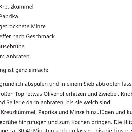
l Kreuzkümmel
 Paprika
 getrocknete Minze
feffer nach Geschmack
müsebrühe
um Anbraten
ng ist ganz einfach:
 gründlich abspülen und in einem Sieb abtropfen lass
roßen Topf etwas Olivenöl erhitzen und Zwiebel, Kno
d Sellerie darin anbraten, bis sie weich sind.
, Kreuzkümmel, Paprika und Minze hinzufügen und ku
brühe hinzufügen und zum Kochen bringen. Die Hitz
pe ca. 30-40 Minuten köcheln lassen, bis die Linsen 