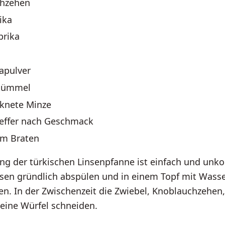
chzehen
ika
prika
kapulver
zkümmel
cknete Minze
feffer nach Geschmack
um Braten
ng der türkischen Linsenpfanne ist einfach und unko
nsen gründlich abspülen und in einem Topf mit Wass
n. In der Zwischenzeit die Zwiebel, Knoblauchzehen
eine Würfel schneiden.