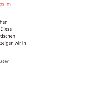
os im
chen
 Diese
otischen
zeigen wir in
aten: