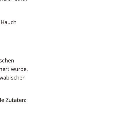
m Hauch
ischen
nert wurde.
hwäbischen
de Zutaten: