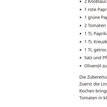
2 Knoblau
1 rote Papr
1 grüne Pa
2 Tomaten
1 TL Papri
1 TL Kreu
1 TL getro
Salz und P
Olivenöl z
Die Zubereitu
Zuerst die Li
Kochen bringe
Tomaten in kl