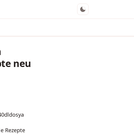
m
pte neu
le Rezepte