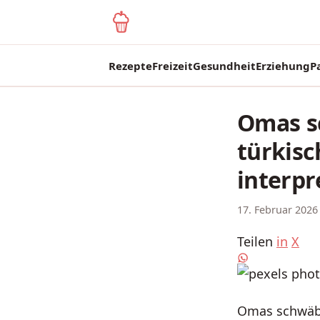
yagma.de
Rezepte
Freizeit
Gesundheit
Erziehung
P
Omas s
türkisc
interpr
17. Februar 2026
Teilen
in
X
Omas schwäbis