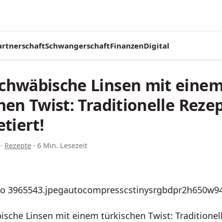
artnerschaft
Schwangerschaft
Finanzen
Digital
chwäbische Linsen mit eine
hen Twist: Traditionelle Reze
etiert!
·
Rezepte
·
6 Min. Lesezeit
che Linsen mit einem türkischen Twist: Traditionel