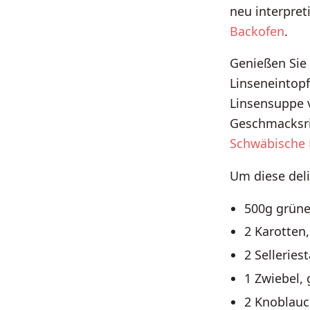
neu interpret
Backofen
.
Genießen Sie 
Linseneintop
Linsensuppe 
Geschmacksric
Schwäbische 
Um diese deli
500g grüne
2 Karotten,
2 Selleries
1 Zwiebel,
2 Knoblauc