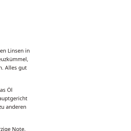
en Linsen in
reuzkümmel,
. Alles gut
as Öl
auptgericht
 zu anderen
zige Note,