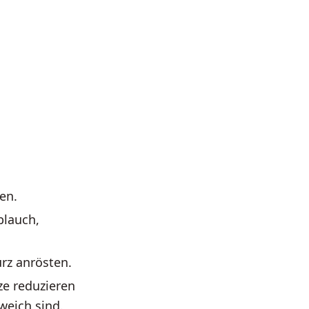
en.
blauch,
rz anrösten.
e reduzieren
weich sind.