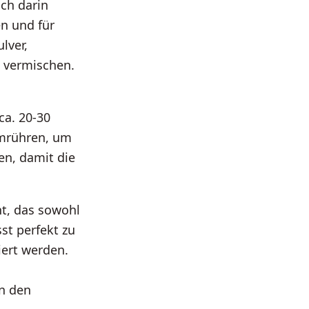
uch darin
n und für
lver,
 vermischen.
ca. 20-30
umrühren, um
en, damit die
ht, das sowohl
st perfekt zu
iert werden.
on den