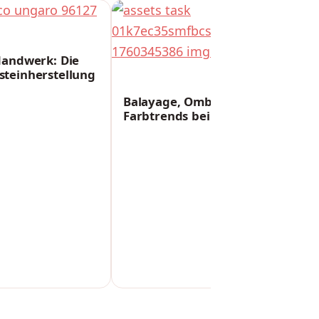
 Handwerk: Die
steinherstellung
FREIZEIT
Balayage, Ombré und mehr:
Farbtrends bei Tape Extensions