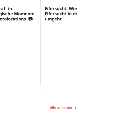
PARTNERSCHAFT
raf in
Eifersucht: Wie man mit
agische Momente
Eifersucht in der Partnerschaft
otolocations 📷
umgeht
Alle ansehen →