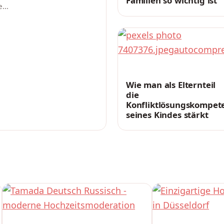
Familien so wichtig ist
ie…
ERZIEHUNG
Wie man als Elternteil
die
Konfliktlösungskompet
seines Kindes stärkt