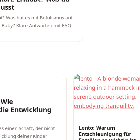
usst
bt? Was hat es mit Botulismus auf
rs Baby? Klare Antworten mit FAQ
 Wie
die Entwicklung
ERZIEHUNG
Lento: Warum
es einen Schatz, der nicht
Entschleunigung für
icklung deiner Kinder