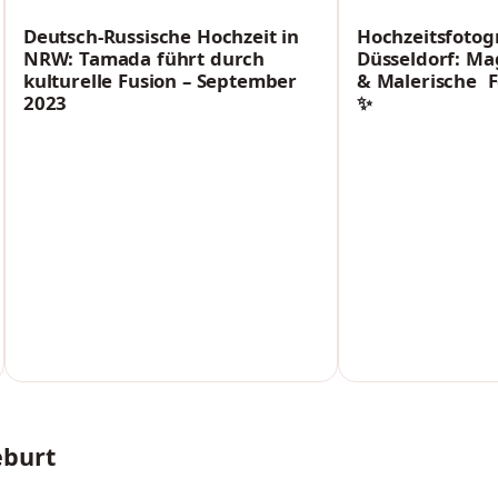
PARTNERSCHAFT
PARTNERSCHAFT
Deutsch-Russische Hochzeit in
Hochzeitsfotog
NRW: Tamada führt durch
Düsseldorf: M
kulturelle Fusion – September
& Malerische F
2023
✨
eburt