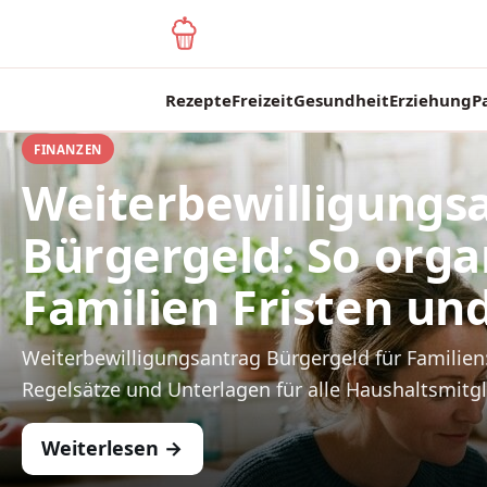
yagma.de
Rezepte
Freizeit
Gesundheit
Erziehung
P
FINANZEN
Weiterbewilligungs
Bürgergeld: So orga
Familien Fristen un
Weiterbewilligungsantrag Bürgergeld für Familien:
Regelsätze und Unterlagen für alle Haushaltsmitgl
Weiterlesen →