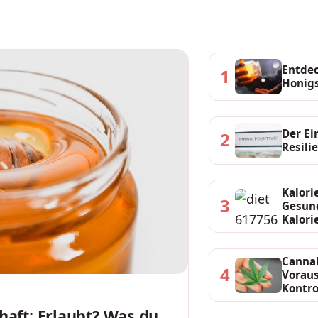
Entdec
1
Honigs
Der Ei
2
Resili
Kalori
3
Gesund
Kalori
Cannab
4
Voraus
Kontro
haft: Erlaubt? Was du