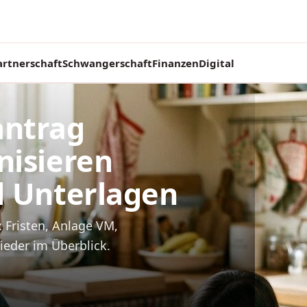
artnerschaft
Schwangerschaft
Finanzen
Digital
antrag
nisieren
d Unterlagen
 Fristen, Anlage VM,
ieder im Überblick.